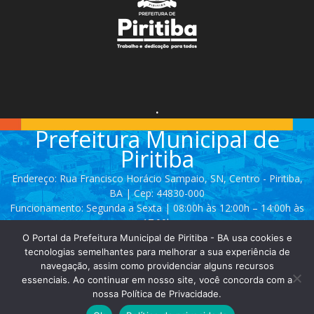
.
Prefeitura Municipal de
Piritiba
Endereço: Rua Francisco Horácio Sampaio, SN, Centro - Piritiba,
BA | Cep: 44830-000
Funcionamento: Segunda a Sexta | 08:00h às 12:00h – 14:00h às
17:00h
O Portal da Prefeitura Municipal de Piritiba - BA usa cookies e
Telefone: (74) 3628 - 2111 / 3628 - 2153
tecnologias semelhantes para melhorar a sua experiência de
navegação, assim como providenciar alguns recursos
essenciais. Ao continuar em nosso site, você concorda com a
Contato:
comunicacao@piritiba.ba.gov.br
nossa Política de Privacidade.