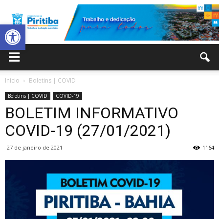
Abrir a barra de ferramentas
Prefeitura
Início
Boletins | COVID
Boletins | COVID
COVID-19
Municipal
BOLETIM INFORMATIVO
COVID-19 (27/01/2021)
27 de janeiro de 2021
1164
de
Piritiba