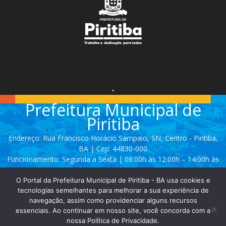
.
Prefeitura Municipal de
Piritiba
Endereço: Rua Francisco Horácio Sampaio, SN, Centro - Piritiba,
BA | Cep: 44830-000
Funcionamento: Segunda a Sexta | 08:00h às 12:00h – 14:00h às
17:00h
O Portal da Prefeitura Municipal de Piritiba - BA usa cookies e
Telefone: (74) 3628 - 2111 / 3628 - 2153
tecnologias semelhantes para melhorar a sua experiência de
navegação, assim como providenciar alguns recursos
essenciais. Ao continuar em nosso site, você concorda com a
Contato:
comunicacao@piritiba.ba.gov.br
nossa Política de Privacidade.