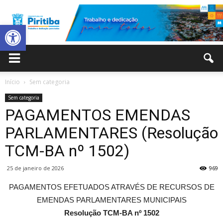
Abrir a barra de ferramentas
Prefeitura
Início
Sem categoria
Sem categoria
Municipal
PAGAMENTOS EMENDAS
PARLAMENTARES (Resolução
TCM-BA nº 1502)
de
25 de janeiro de 2026
969
PAGAMENTOS EFETUADOS ATRAVÉS DE RECURSOS DE
Piritiba
EMENDAS PARLAMENTARES MUNICIPAIS
Resolução TCM-BA nº 1502