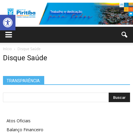
Abrir a barra de ferramentas
Prefeitura
Início
Disque Saúde
Disque Saúde
Municipal
TRANSPARÊNCIA:
de
Piritiba
Atos Oficiais
Balanço Financeiro