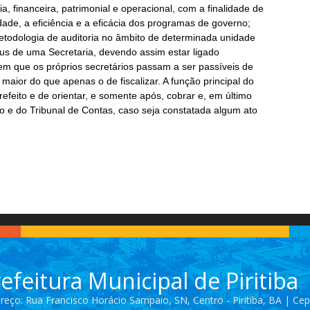
, financeira, patrimonial e operacional, com a finalidade de
idade, a eficiência e a eficácia dos programas de governo;
todologia de auditoria no âmbito de determinada unidade
atus de uma Secretaria, devendo assim estar ligado
em que os próprios secretários passam a ser passíveis de
 maior do que apenas o de fiscalizar. A função principal do
efeito e de orientar, e somente após, cobrar e, em último
co e do Tribunal de Contas, caso seja constatada algum ato
efeitura Municipal de Piritiba
reço: Rua Francisco Horácio Sampaio, SN, Centro - Piritiba, BA | Ce