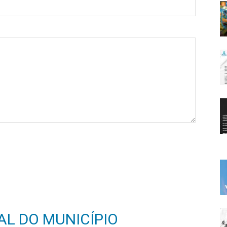
de
Piritiba
L DO MUNICÍPIO