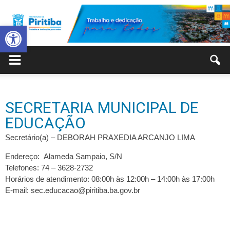
Abrir a barra de ferramentas
Prefeitura
SECRETARIA MUNICIPAL DE
Municipal
EDUCAÇÃO
Secretário(a) – DEBORAH PRAXEDIA ARCANJO LIMA
Endereço: Alameda Sampaio, S/N
de
Telefones: 74 – 3628-2732
Horários de atendimento: 08:00h às 12:00h – 14:00h às 17:00h
E-mail: sec.educacao@piritiba.ba.gov.br
Piritiba