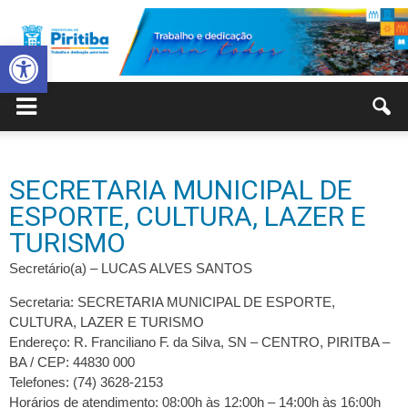
Abrir a barra de ferramentas
Prefeitura
SECRETARIA MUNICIPAL DE
Municipal
ESPORTE, CULTURA, LAZER E
TURISMO
Secretário(a) – LUCAS ALVES SANTOS
de
Secretaria: SECRETARIA MUNICIPAL DE ESPORTE,
CULTURA, LAZER E TURISMO
Endereço: R. Franciliano F. da Silva, SN – CENTRO, PIRITBA –
BA / CEP: 44830 000
Piritiba
Telefones: (74) 3628-2153
Horários de atendimento: 08:00h às 12:00h – 14:00h às 16:00h