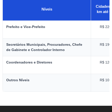
Cidades 
Níveis
km até 9
Prefeito e Vice-Prefeito
R$ 220
Secretários Municipais, Procuradores, Chefe
R$ 190
de Gabinete e Controlador Interno
Coordenadores e Diretores
R$ 120
Outros Níveis
R$ 105