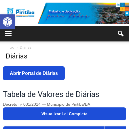
Abrir a barra de ferramentas
Prefeitura
Início
Diárias
Diárias
Municipal
Abrir Portal de Diárias
de
Tabela de Valores de Diárias
Decreto nº 031/2014 — Município de Piritiba/BA
Visualizar Lei Completa
Piritiba