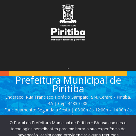
.
Prefeitura Municipal de
Piritiba
Endereço: Rua Francisco Horácio Sampaio, SN, Centro - Piritiba,
BA | Cep: 44830-000
Funcionamento: Segunda a Sexta | 08:00h às 12:00h – 14:00h às
17:00h
O Portal da Prefeitura Municipal de Piritiba - BA usa cookies e
Telefone: (74) 3628 - 2111 / 3628 - 2153
tecnologias semelhantes para melhorar a sua experiência de
navegação, assim como providenciar alguns recursos