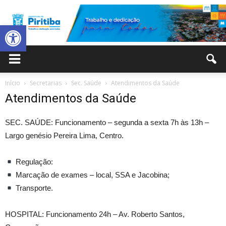
Abrir a barra de ferramentas
Prefeitura
Início
Secretarias
Sec. Saúde
Atendimentos da Saúde
Atendimentos da Saúde
Municipal
SEC. SAÚDE: Funcionamento – segunda a sexta 7h às 13h –
Largo genésio Pereira Lima, Centro.
de
Regulação:
Marcação de exames – local, SSA e Jacobina;
Transporte.
Piritiba
HOSPITAL: Funcionamento 24h – Av. Roberto Santos,