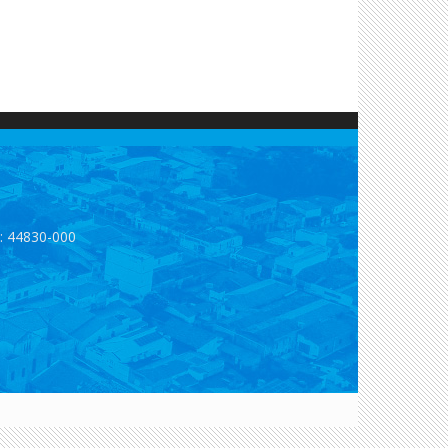
p: 44830-000