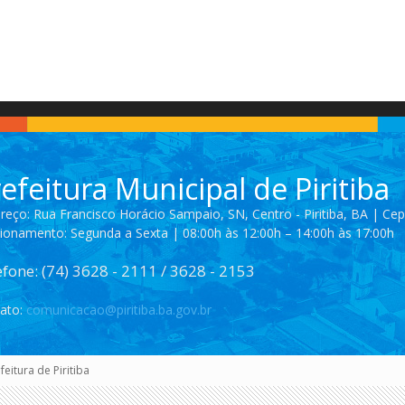
de
Piritiba
efeitura Municipal de Piritiba
reço: Rua Francisco Horácio Sampaio, SN, Centro - Piritiba, BA | Ce
ionamento: Segunda a Sexta | 08:00h às 12:00h – 14:00h às 17:00h
efone: (74) 3628 - 2111 / 3628 - 2153
ato:
comunicacao@piritiba.ba.gov.br
eitura de Piritiba