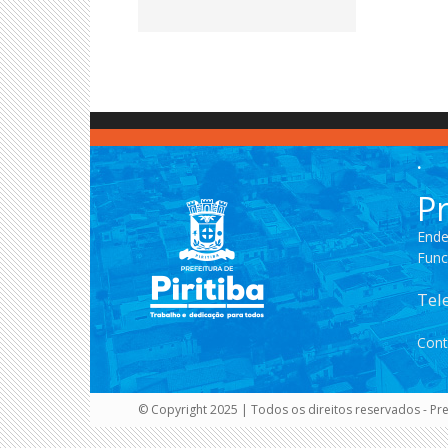
.
Pr
Ende
Func
Tel
Cont
© Copyright 2025 | Todos os direitos reservados - Pref