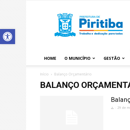
Abrir a barra de ferramentas
HOME
O MUNICÍPIO
GESTÃO
Início
Balanço Orçamentário
BALANÇO ORÇAMENT
Balan
.:.
-
29 de m