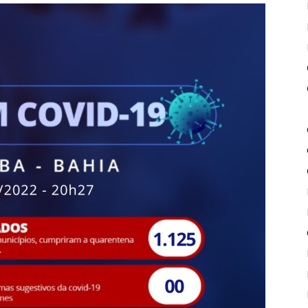
de
Piritiba