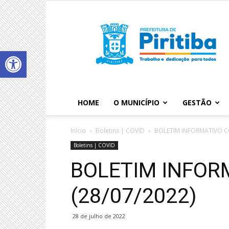
Abrir a barra de ferramentas
HOME
O MUNICÍPIO
GESTÃO
Início
Boletins | COVID
BOLETIM INFORMATIVO CO
Boletins | COVID
BOLETIM INFOR
(28/07/2022)
28 de julho de 2022