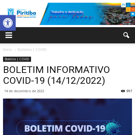
Abrir a barra de ferramentas
Prefeitura
Início
Boletins | COVID
Boletins | COVID
Municipal
BOLETIM INFORMATIVO
COVID-19 (14/12/2022)
14 de dezembro de 2022
997
de
Piritiba