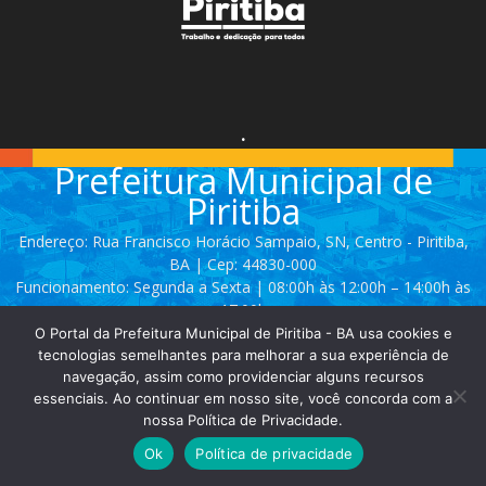
.
Prefeitura Municipal de
Piritiba
Endereço: Rua Francisco Horácio Sampaio, SN, Centro - Piritiba,
BA | Cep: 44830-000
Funcionamento: Segunda a Sexta | 08:00h às 12:00h – 14:00h às
17:00h
O Portal da Prefeitura Municipal de Piritiba - BA usa cookies e
Telefone: (74) 3628 - 2111 / 3628 - 2153
tecnologias semelhantes para melhorar a sua experiência de
navegação, assim como providenciar alguns recursos
essenciais. Ao continuar em nosso site, você concorda com a
Contato:
comunicacao@piritiba.ba.gov.br
nossa Política de Privacidade.
Ok
Política de privacidade
© Copyright 2025 | Todos os direitos reservados - Prefeitura de Piritiba