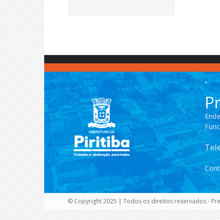
.
Pr
Ende
Func
Tel
Cont
© Copyright 2025 | Todos os direitos reservados - Pref