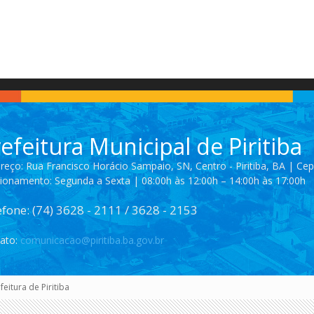
de
Piritiba
efeitura Municipal de Piritiba
reço: Rua Francisco Horácio Sampaio, SN, Centro - Piritiba, BA | Ce
ionamento: Segunda a Sexta | 08:00h às 12:00h – 14:00h às 17:00h
efone: (74) 3628 - 2111 / 3628 - 2153
ato:
comunicacao@piritiba.ba.gov.br
eitura de Piritiba