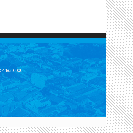
p: 44830-000