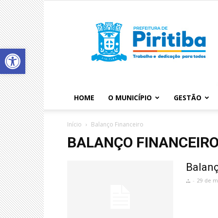
Abrir a barra de ferramentas
HOME
O MUNICÍPIO
GESTÃO
Início
Balanço Financeiro
BALANÇO FINANCEIR
Balanç
.:.
-
29 de m