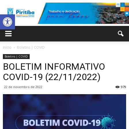
Abrir a barra de ferramentas
Prefeitura
Início
Boletins | COVID
Boletins | COVID
Municipal
BOLETIM INFORMATIVO
COVID-19 (22/11/2022)
22 de novembro de 2022
979
de
Piritiba