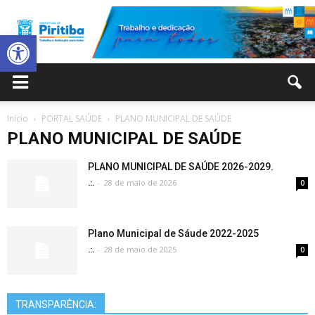
Abrir a barra de ferramentas
Prefeitura
Início
PORTAL SAÚDE
PLANO MUNICIPAL DE SAÚDE
PLANO MUNICIPAL DE SAÚDE
Municipal
PLANO MUNICIPAL DE SAÚDE 2026-2029.
.:.
-
28 de maio de 2026
0
de
Plano Municipal de Sáude 2022-2025
.:.
-
28 de maio de 2025
0
Piritiba
TRANSPARÊNCIA: