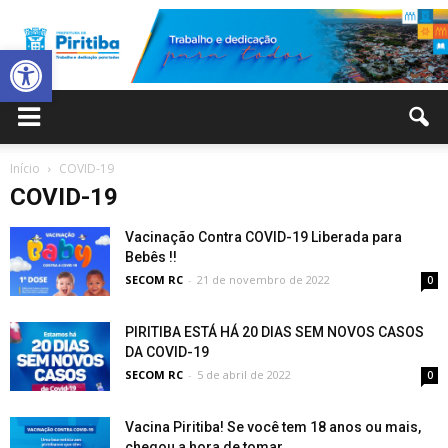
Abrir a barra de ferramentas
Prefeitura
Início
COVID-19
COVID-19
Municipal
Vacinação Contra COVID-19 Liberada para
Bebês !!
SECOM RC
-
21 de novembro de 2022
0
de
PIRITIBA ESTÁ HÁ 20 DIAS SEM NOVOS CASOS
DA COVID-19
SECOM RC
-
5 de abril de 2022
0
Piritiba
Vacina Piritiba! Se você tem 18 anos ou mais,
chegou a hora de tomar...