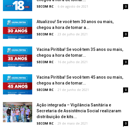
SECOM RC
-
6 de agosto de 2021
0
Atualizou! Se você tem 30 anos ou mais,
chegou a hora de tomar a...
SECOM RC
-
23 de julho de 2021
0
Vacina Piritiba! Se você tem 35 anos ou mais,
chegou a hora de tomar...
SECOM RC
-
16 de julho de 2021
0
Vacina Piritiba! Se você tem 45 anos ou mais,
chegou a hora de tomar...
SECOM RC
-
21 de junho de 2021
0
Ação integrada – Vigilância Sanitária e
Secretaria de Assistência Social realizaram
distribuição de kits...
SECOM RC
-
29 de maio de 2021
0