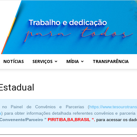
NOTÍCIAS
SERVIÇOS
MÍDIA
TRANSPARÊNCIA
Prefeitura
Estadual
is no
Painel de Convênios e Parcerias (
https://www.tesourotran
a
)
para obter informações detalhada referentes convênios e parceria i
Municipal
Convenente/Parceiro ”
PIRITIBA,BA,BRASIL “.
para acessar os dad