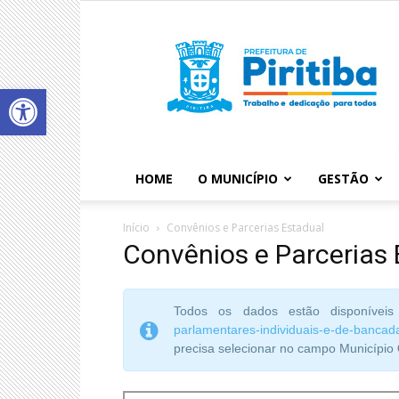
Abrir a barra de ferramentas
HOME
O MUNICÍPIO
GESTÃO
Início
Convênios e Parcerias Estadual
Convênios e Parcerias 
Todos os dados estão disponíve
parlamentares-individuais-e-de-bancad
precisa selecionar no campo Município