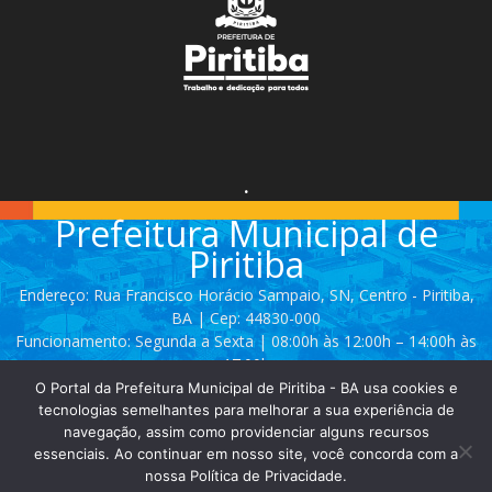
.
Prefeitura Municipal de
Piritiba
Endereço: Rua Francisco Horácio Sampaio, SN, Centro - Piritiba,
BA | Cep: 44830-000
Funcionamento: Segunda a Sexta | 08:00h às 12:00h – 14:00h às
17:00h
O Portal da Prefeitura Municipal de Piritiba - BA usa cookies e
Telefone: (74) 3628 - 2111 / 3628 - 2153
tecnologias semelhantes para melhorar a sua experiência de
navegação, assim como providenciar alguns recursos
essenciais. Ao continuar em nosso site, você concorda com a
Contato:
comunicacao@piritiba.ba.gov.br
nossa Política de Privacidade.