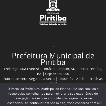
.
Prefeitura Municipal de
Piritiba
Endereço: Rua Francisco Horácio Sampaio, SN, Centro - Piritiba,
BA | Cep: 44830-000
Funcionamento: Segunda a Sexta | 08:00h às 12:00h – 14:00h às
17:00h
O Portal da Prefeitura Municipal de Piritiba - BA usa cookies e
Telefone: (74) 3628 - 2111 / 3628 - 2153
tecnologias semelhantes para melhorar a sua experiência de
navegação, assim como providenciar alguns recursos
essenciais. Ao continuar em nosso site, você concorda com a
Contato:
comunicacao@piritiba.ba.gov.br