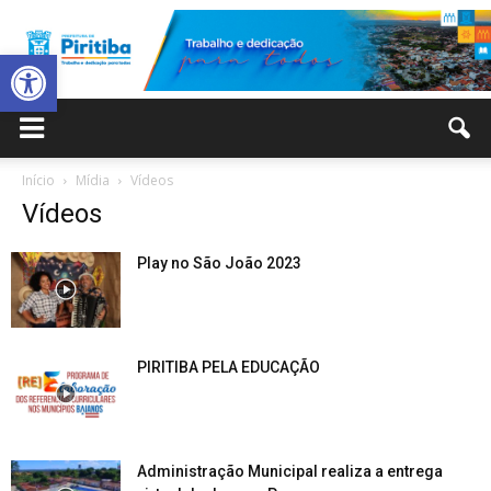
Abrir a barra de ferramentas
Prefeitura
Início
Mídia
Vídeos
Vídeos
Municipal
Play no São João 2023
de
PIRITIBA PELA EDUCAÇÃO
Piritiba
Administração Municipal realiza a entrega