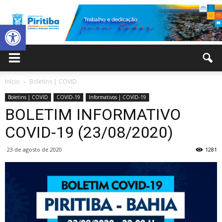
Abrir a barra de ferramentas
Prefeitura
Início
Boletins | COVID
Boletins | COVID
COVID-19
Informativos | COVID-19
Municipal
BOLETIM INFORMATIVO
COVID-19 (23/08/2020)
23 de agosto de 2020
1281
de
Piritiba