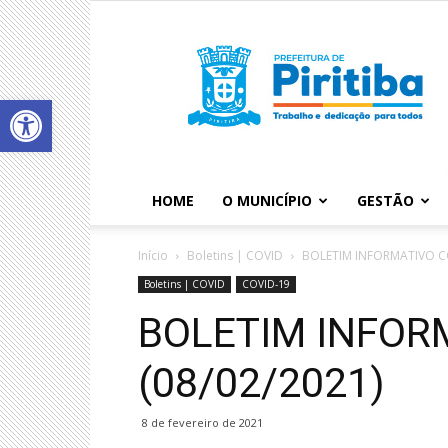
Abrir a barra de ferramentas
HOME
O MUNICÍPIO
GESTÃO
Início
Boletins | COVID
BOLETIM INFORMATIVO CO
Boletins | COVID
COVID-19
BOLETIM INFOR
(08/02/2021)
8 de fevereiro de 2021