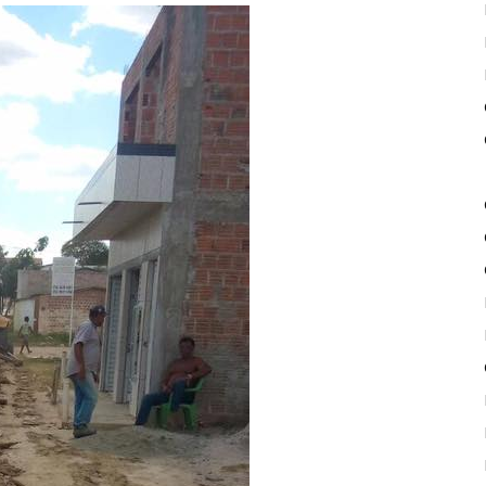
de
Piritiba