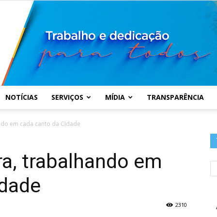
NOTÍCIAS
SERVIÇOS
MÍDIA
TRANSPARÊNCIA
Prefeitura
hando em cada canto da Cidade
fra, trabalhando em
idade
Municipal
2310