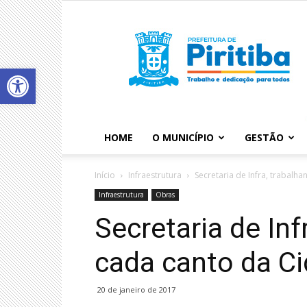
Abrir a barra de ferramentas
HOME
O MUNICÍPIO
GESTÃO
Início
Infraestrutura
Secretaria de Infra, trabal
Infraestrutura
Obras
Secretaria de In
cada canto da C
20 de janeiro de 2017