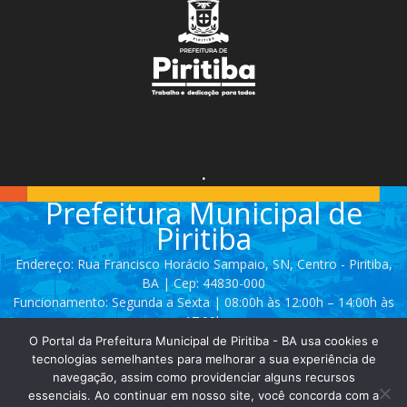
.
Prefeitura Municipal de
Piritiba
Endereço: Rua Francisco Horácio Sampaio, SN, Centro - Piritiba,
BA | Cep: 44830-000
Funcionamento: Segunda a Sexta | 08:00h às 12:00h – 14:00h às
17:00h
O Portal da Prefeitura Municipal de Piritiba - BA usa cookies e
Telefone: (74) 3628 - 2111 / 3628 - 2153
tecnologias semelhantes para melhorar a sua experiência de
navegação, assim como providenciar alguns recursos
essenciais. Ao continuar em nosso site, você concorda com a
Contato:
comunicacao@piritiba.ba.gov.br