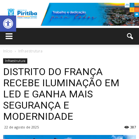
Abrir a barra de ferramentas
Prefeitura
Início
Infraestrutura
Infraestrutura
Municipal
DISTRITO DO FRANÇA
RECEBE ILUMINAÇÃO EM
LED E GANHA MAIS
de
SEGURANÇA E
MODERNIDADE
Piritiba
22 de agosto de 2025
387