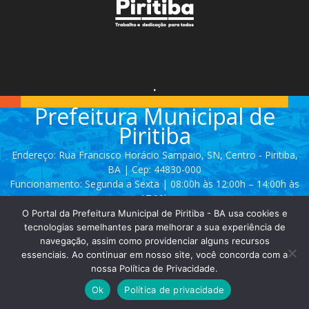
.
Prefeitura Municipal de
Piritiba
Endereço: Rua Francisco Horácio Sampaio, SN, Centro - Piritiba,
BA | Cep: 44830-000
Funcionamento: Segunda a Sexta | 08:00h às 12:00h – 14:00h às
17:00h
O Portal da Prefeitura Municipal de Piritiba - BA usa cookies e
Telefone: (74) 3628 - 2111 / 3628 - 2153
tecnologias semelhantes para melhorar a sua experiência de
navegação, assim como providenciar alguns recursos
essenciais. Ao continuar em nosso site, você concorda com a
Contato:
comunicacao@piritiba.ba.gov.br
nossa Política de Privacidade.
Ok
Política de privacidade
© Copyright 2025 | Todos os direitos reservados - Prefeitura de Piritiba