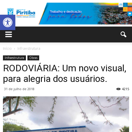
Abrir a barra de ferramentas
Prefeitura
Início
Infraestrutura
Infraestrutura
Obras
Municipal
RODOVIÁRIA: Um novo visual,
para alegria dos usuários.
31 de julho de 2018
4215
de
Piritiba