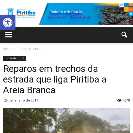
Abrir a barra de ferramentas
Prefeitura
Início
Infraestrutura
Infraestrutura
Municipal
Reparos em trechos da
estrada que liga Piritiba a
Areia Branca
de
29 de janeiro de 2017
4048
Piritiba