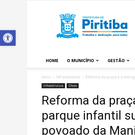
Abrir a barra de ferramentas
HOME
O MUNICÍPIO
GESTÃO
Início
Infraestrutura
Reforma da praça e a entrega
Infraestrutura
Obras
Reforma da praç
parque infantil s
povoado da Man