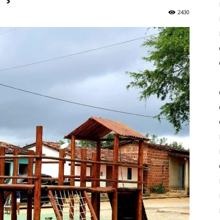
2430
de
Piritiba