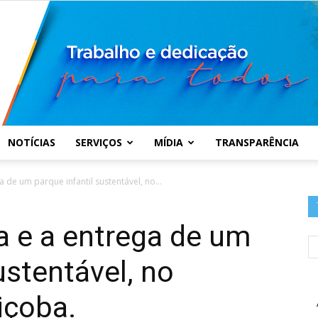
NOTÍCIAS
SERVIÇOS
MÍDIA
TRANSPARÊNCIA
Prefeitura
 de um parque infantil sustentável, no...
a e a entrega de um
ustentável, no
Municipal
içoba.