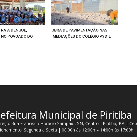
RA A DENGUE,
OBRA DE PAVIMENTAÇÃO NAS
 NO POVOADO DO
IMEDIAÇÕES DO COLÉGIO AYDIL
efeitura Municipal de Piritiba
reço: Rua Francisco Horácio Sampaio, SN, Centro - Piritiba, BA | Ce
ionamento: Segunda a Sexta | 08:00h às 12:00h – 14:00h às 17:00h