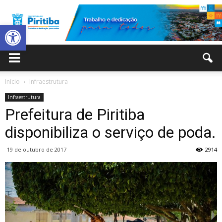
Abrir a barra de ferramentas
Prefeitura
Início
Infraestrutura
Infraestrutura
Municipal
Prefeitura de Piritiba
disponibiliza o serviço de poda.
19 de outubro de 2017
2914
de
Piritiba