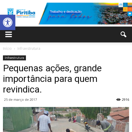
Abrir a barra de ferramentas
Prefeitura
Início
Infraestrutura
Infraestrutura
Municipal
Pequenas ações, grande
importância para quem
revindica.
de
25 de março de 2017
2916
Piritiba