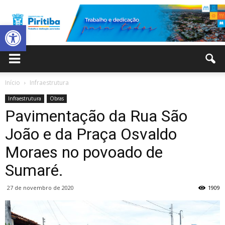
Abrir a barra de ferramentas
Prefeitura
Início
Infraestrutura
Infraestrutura
Obras
Municipal
Pavimentação da Rua São
João e da Praça Osvaldo
Moraes no povoado de
de
Sumaré.
27 de novembro de 2020
1909
Piritiba