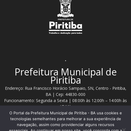
.
Prefeitura Municipal de
Piritiba
Endereço: Rua Francisco Horácio Sampaio, SN, Centro - Piritiba,
BA | Cep: 44830-000
Funcionamento: Segunda a Sexta | 08:00h às 12:00h – 14:00h às
17:00h
O Portal da Prefeitura Municipal de Piritiba - BA usa cookies e
Telefone: (74) 3628 - 2111 / 3628 - 2153
tecnologias semelhantes para melhorar a sua experiência de
navegação, assim como providenciar alguns recursos
essenciais. Ao continuar em nosso site, você concorda com a