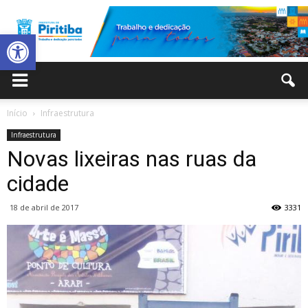
Abrir a barra de ferramentas
Prefeitura
Início
Infraestrutura
Infraestrutura
Municipal
Novas lixeiras nas ruas da
cidade
18 de abril de 2017
3331
de
Piritiba