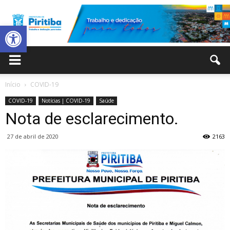
Abrir a barra de ferramentas
Prefeitura
Início
COVID-19
COVID-19
Notícias | COVID-19
Saúde
Municipal
Nota de esclarecimento.
27 de abril de 2020
2163
de
Piritiba