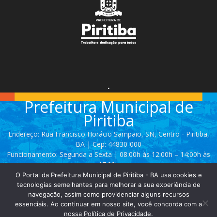
.
Prefeitura Municipal de
Piritiba
Endereço: Rua Francisco Horácio Sampaio, SN, Centro - Piritiba,
BA | Cep: 44830-000
Funcionamento: Segunda a Sexta | 08:00h às 12:00h – 14:00h às
17:00h
O Portal da Prefeitura Municipal de Piritiba - BA usa cookies e
Telefone: (74) 3628 - 2111 / 3628 - 2153
tecnologias semelhantes para melhorar a sua experiência de
navegação, assim como providenciar alguns recursos
essenciais. Ao continuar em nosso site, você concorda com a
Contato:
comunicacao@piritiba.ba.gov.br
nossa Política de Privacidade.