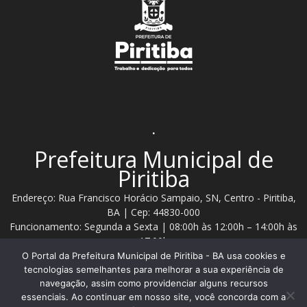
.
Prefeitura Municipal de
Piritiba
Endereço: Rua Francisco Horácio Sampaio, SN, Centro - Piritiba,
BA | Cep: 44830-000
Funcionamento: Segunda a Sexta | 08:00h às 12:00h – 14:00h às
17:00h
O Portal da Prefeitura Municipal de Piritiba - BA usa cookies e
Telefone: (74) 3628 - 2111 / 3628 - 2153
tecnologias semelhantes para melhorar a sua experiência de
navegação, assim como providenciar alguns recursos
essenciais. Ao continuar em nosso site, você concorda com a
Contato:
comunicacao@piritiba.ba.gov.br