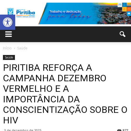
Abrir a barra de ferramentas
Prefeitura
Início
Saúde
Saúde
Municipal
PIRITIBA REFORÇA A
CAMPANHA DEZEMBRO
VERMELHO E A
de
IMPORTÂNCIA DA
CONSCIENTIZAÇÃO SOBRE O
Piritiba
HIV
3 de dezembro de 2025
877