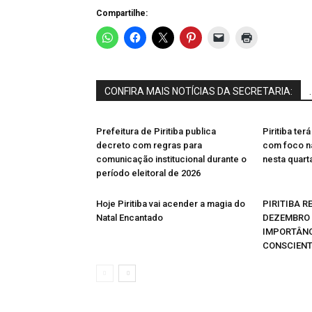
Compartilhe:
CONFIRA MAIS NOTÍCIAS DA SECRETARIA:
.
Prefeitura de Piritiba publica
Piritiba te
decreto com regras para
com foco n
comunicação institucional durante o
nesta quarta
período eleitoral de 2026
Hoje Piritiba vai acender a magia do
PIRITIBA 
Natal Encantado
DEZEMBRO 
IMPORTÂNC
CONSCIENT