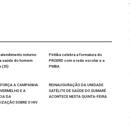
rá atendimento noturno
Piritiba celebra a formatura do
a saúde do homem
PROERD com a rede escolar e a
 (25)
PMBA
REFORÇA A CAMPANHA
REINAUGURAÇÃO DA UNIDADE
VERMELHO E A
SATÉLITE DE SAÚDE DO SUMARÉ
IA DA
ACONTECE NESTA QUINTA-FEIRA
IZAÇÃO SOBRE O HIV