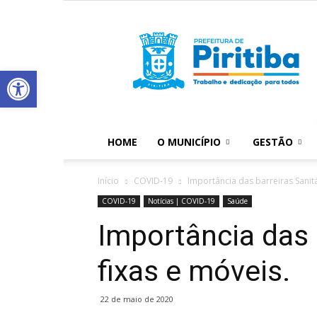
Abrir a barra de ferramentas
HOME
O MUNICÍPIO
GESTÃO
Início
COVID-19
Importância das barreiras Sanitá
COVID-19
Notícias | COVID-19
Saúde
Importância das 
fixas e móveis.
22 de maio de 2020