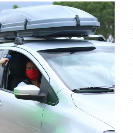
de
Piritiba