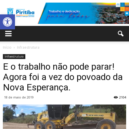
Abrir a barra de ferramentas
Prefeitura
Início
Infraestrutura
Infraestrutura
Municipal
E o trabalho não pode parar!
Agora foi a vez do povoado da
Nova Esperança.
de
18 de maio de 2019
2104
Piritiba