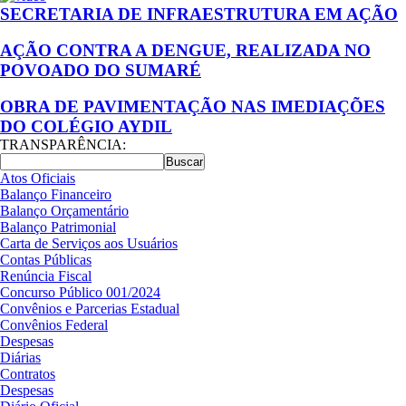
SECRETARIA DE INFRAESTRUTURA EM AÇÃO
AÇÃO CONTRA A DENGUE, REALIZADA NO
POVOADO DO SUMARÉ
OBRA DE PAVIMENTAÇÃO NAS IMEDIAÇÕES
DO COLÉGIO AYDIL
TRANSPARÊNCIA:
Atos Oficiais
Balanço Financeiro
Balanço Orçamentário
Balanço Patrimonial
Carta de Serviços aos Usuários
Contas Públicas
Renúncia Fiscal
Concurso Público 001/2024
Convênios e Parcerias Estadual
Convênios Federal
Despesas
Diárias
Contratos
Despesas