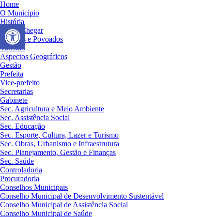
Home
O Município
História
Abrir a barra de ferramentas
Como Chegar
Distritos e Povoados
Turismo
Aspectos Geográficos
Gestão
Prefeita
Vice-prefeito
Secretarias
Gabinete
Sec. Agricultura e Meio Ambiente
Sec. Assistência Social
Sec. Educação
Sec. Esporte, Cultura, Lazer e Turismo
Sec. Obras, Urbanismo e Infraestrutura
Sec. Planejamento, Gestão e Finanças
Sec. Saúde
Controladoria
Procuradoria
Conselhos Municipais
Conselho Municipal de Desenvolvimento Sustentável
Conselho Municipal de Assistência Social
Conselho Municipal de Saúde