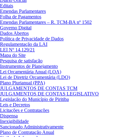
Diário Oficial
Editais
Emendas Parlamentares
Folha de Pagamentos
Emendas Parlamentares – R. TCM-BA nº 1502
Governo Digital
Dados Abertos
Política de Privacidade de Dados
Regulamentação da LAI
LEI Nº 14.129/21
Mapa do Site
Pesquisa de satisfação
Instrumentos de Planejamento
Lei Orçamentária Anual (LOA)
Lei de Diretriz Orçamentária (LDO)
Plano Plurianual (PPA)
JULGAMENTOS DE CONTAS TCM
JULGAMENTOS DE CONTAS LEGISLATIVO
Legislação do Município de Piritiba
Leis e Decretos
Licitações e Contratações
Dispensa
Inexigibilidade
Sancionado Administrativamente
Plano de Contratação Anual