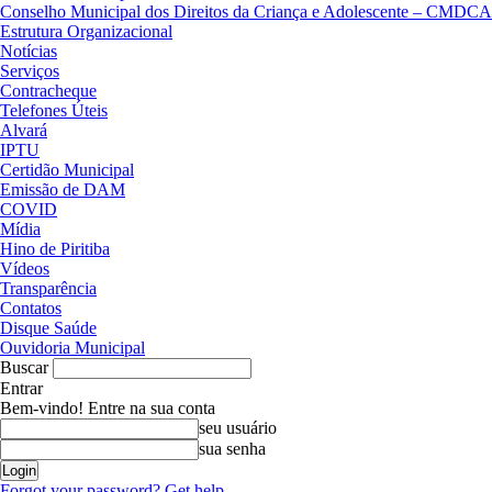
Conselho Municipal dos Direitos da Criança e Adolescente – CMDCA
Estrutura Organizacional
Notícias
Serviços
Contracheque
Telefones Úteis
Alvará
IPTU
Certidão Municipal
Emissão de DAM
COVID
Mídia
Hino de Piritiba
Vídeos
Transparência
Contatos
Disque Saúde
Ouvidoria Municipal
Buscar
Entrar
Bem-vindo! Entre na sua conta
seu usuário
sua senha
Forgot your password? Get help