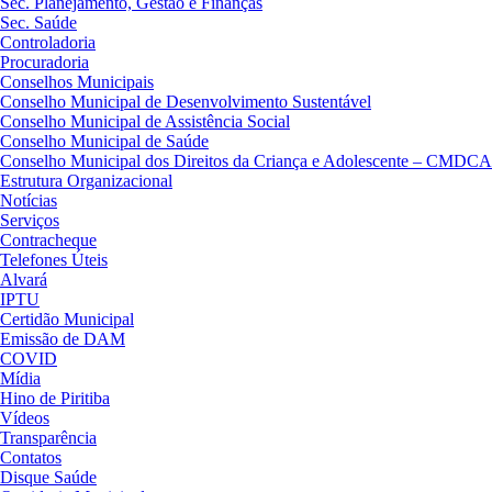
Sec. Planejamento, Gestão e Finanças
Sec. Saúde
Controladoria
Procuradoria
Conselhos Municipais
Conselho Municipal de Desenvolvimento Sustentável
Conselho Municipal de Assistência Social
Conselho Municipal de Saúde
Conselho Municipal dos Direitos da Criança e Adolescente – CMDCA
Estrutura Organizacional
Notícias
Serviços
Contracheque
Telefones Úteis
Alvará
IPTU
Certidão Municipal
Emissão de DAM
COVID
Mídia
Hino de Piritiba
Vídeos
Transparência
Contatos
Disque Saúde