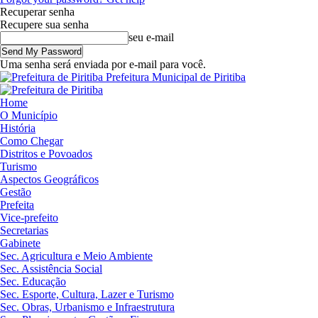
Recuperar senha
Recupere sua senha
seu e-mail
Uma senha será enviada por e-mail para você.
Prefeitura Municipal de Piritiba
Home
O Município
História
Como Chegar
Distritos e Povoados
Turismo
Aspectos Geográficos
Gestão
Prefeita
Vice-prefeito
Secretarias
Gabinete
Sec. Agricultura e Meio Ambiente
Sec. Assistência Social
Sec. Educação
Sec. Esporte, Cultura, Lazer e Turismo
Sec. Obras, Urbanismo e Infraestrutura