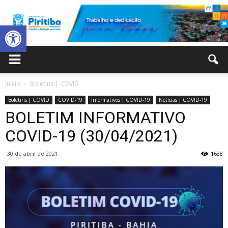
Abrir a barra de ferramentas
Prefeitura
Início
Boletins | COVID
Boletins | COVID
COVID-19
Informativos | COVID-19
Notícias | COVID-19
Municipal
BOLETIM INFORMATIVO
COVID-19 (30/04/2021)
30 de abril de 2021
1638
de
Piritiba