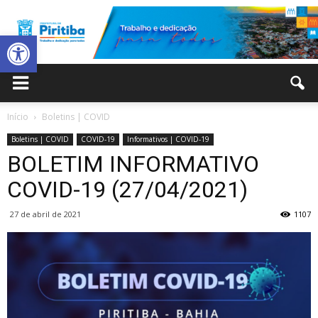
Abrir a barra de ferramentas
Prefeitura
Início
Boletins | COVID
Boletins | COVID
COVID-19
Informativos | COVID-19
Municipal
BOLETIM INFORMATIVO
COVID-19 (27/04/2021)
27 de abril de 2021
1107
de
Piritiba