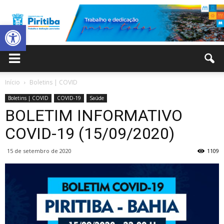
Abrir a barra de ferramentas
Prefeitura
Início
Boletins | COVID
Boletins | COVID
COVID-19
Saúde
Municipal
BOLETIM INFORMATIVO
COVID-19 (15/09/2020)
15 de setembro de 2020
1109
de
Piritiba