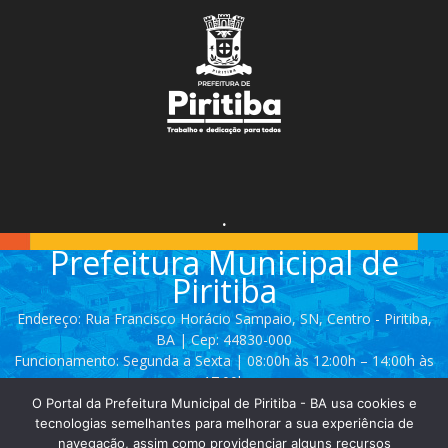
.
Prefeitura Municipal de
Piritiba
Endereço: Rua Francisco Horácio Sampaio, SN, Centro - Piritiba,
BA | Cep: 44830-000
Funcionamento: Segunda a Sexta | 08:00h às 12:00h – 14:00h às
17:00h
O Portal da Prefeitura Municipal de Piritiba - BA usa cookies e
Telefone: (74) 3628 - 2111 / 3628 - 2153
tecnologias semelhantes para melhorar a sua experiência de
navegação, assim como providenciar alguns recursos