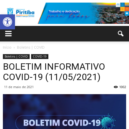
Abrir a barra de ferramentas
Prefeitura
Início
Boletins | COVID
Boletins | COVID
COVID-19
Municipal
BOLETIM INFORMATIVO
COVID-19 (11/05/2021)
11 de maio de 2021
1002
de
Piritiba