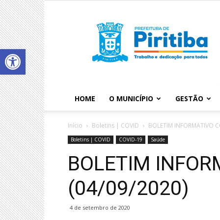
Abrir a barra de ferramentas
HOME
O MUNICÍPIO
GESTÃO
Início
Boletins | COVID
BOLETIM INFORMATIVO CO
Boletins | COVID
COVID-19
Saúde
BOLETIM INFOR
(04/09/2020)
4 de setembro de 2020