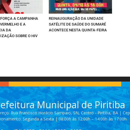
REFORÇA A CAMPANHA
REINAUGURAÇÃO DA UNIDADE
VERMELHO E A
SATÉLITE DE SAÚDE DO SUMARÉ
IA DA
ACONTECE NESTA QUINTA-FEIRA
IZAÇÃO SOBRE O HIV
efeitura Municipal de Piritiba
reço: Rua Francisco Horácio Sampaio, SN, Centro - Piritiba, BA | Ce
ionamento: Segunda a Sexta | 08:00h às 12:00h – 14:00h às 17:00h