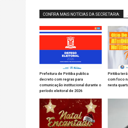
CONFIRA MAIS NOTÍCIAS DA SECRETARIA:
.
Prefeitura de Piritiba publica
Piritiba te
decreto com regras para
com foco n
comunicação institucional durante o
nesta quarta
período eleitoral de 2026