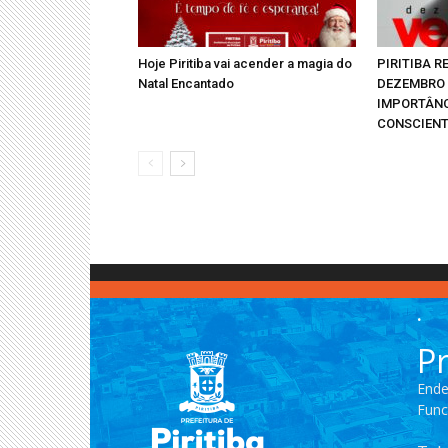
Hoje Piritiba vai acender a magia do
PIRITIBA 
Natal Encantado
DEZEMBRO 
IMPORTÂNC
CONSCIENT
.
Pr
Ende
Func