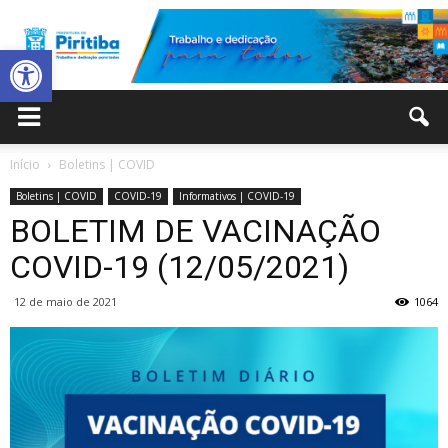
Abrir a barra de ferramentas
Prefeitura
Início
Boletins | COVID
Boletins | COVID
COVID-19
Informativos | COVID-19
Municipal
BOLETIM DE VACINAÇÃO
COVID-19 (12/05/2021)
12 de maio de 2021
1064
de
Piritiba