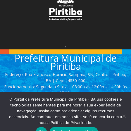
.
Prefeitura Municipal de
Piritiba
Endereço: Rua Francisco Horácio Sampaio, SN, Centro - Piritiba,
BA | Cep: 44830-000
Funcionamento: Segunda a Sexta | 08:00h às 12:00h – 14:00h às
17:00h
O Portal da Prefeitura Municipal de Piritiba - BA usa cookies e
Telefone: (74) 3628 - 2111 / 3628 - 2153
tecnologias semelhantes para melhorar a sua experiência de
navegação, assim como providenciar alguns recursos
essenciais. Ao continuar em nosso site, você concorda com a
Contato:
comunicacao@piritiba.ba.gov.br
nossa Política de Privacidade.