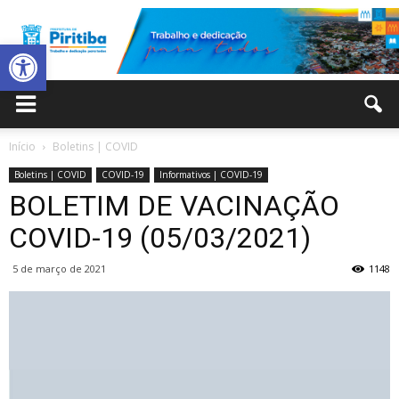
Abrir a barra de ferramentas
Prefeitura
Início
Boletins | COVID
Boletins | COVID
COVID-19
Informativos | COVID-19
Municipal
BOLETIM DE VACINAÇÃO
COVID-19 (05/03/2021)
5 de março de 2021
1148
de
Piritiba