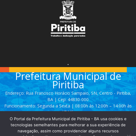
.
Prefeitura Municipal de
Piritiba
Endereço: Rua Francisco Horácio Sampaio, SN, Centro - Piritiba,
BA | Cep: 44830-000
Funcionamento: Segunda a Sexta | 08:00h às 12:00h – 14:00h às
17:00h
O Portal da Prefeitura Municipal de Piritiba - BA usa cookies e
Telefone: (74) 3628 - 2111 / 3628 - 2153
tecnologias semelhantes para melhorar a sua experiência de
navegação, assim como providenciar alguns recursos