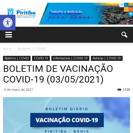
Abrir a barra de ferramentas
Prefeitura
Início
Boletins | COVID
Boletins | COVID
COVID-19
Informativos | COVID-19
Notícias | COVID-19
Municipal
BOLETIM DE VACINAÇÃO
COVID-19 (03/05/2021)
3 de maio de 2021
1129
de
Piritiba