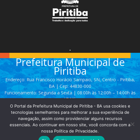
.
Prefeitura Municipal de
Piritiba
Endereço: Rua Francisco Horácio Sampaio, SN, Centro - Piritiba,
BA | Cep: 44830-000
Funcionamento: Segunda a Sexta | 08:00h às 12:00h – 14:00h às
17:00h
O Portal da Prefeitura Municipal de Piritiba - BA usa cookies e
Telefone: (74) 3628 - 2111 / 3628 - 2153
tecnologias semelhantes para melhorar a sua experiência de
navegação, assim como providenciar alguns recursos
essenciais. Ao continuar em nosso site, você concorda com a
Contato:
comunicacao@piritiba.ba.gov.br
nossa Política de Privacidade.