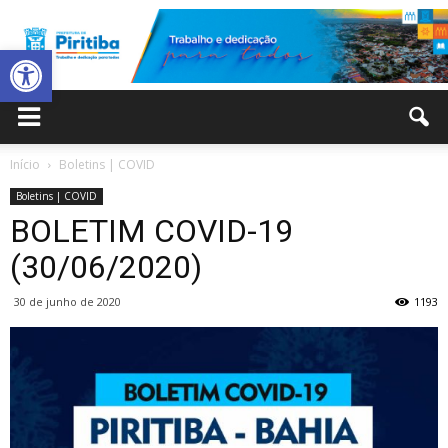
Abrir a barra de ferramentas
Prefeitura
Início
Boletins | COVID
Boletins | COVID
Municipal
BOLETIM COVID-19
(30/06/2020)
30 de junho de 2020
1193
de
Piritiba