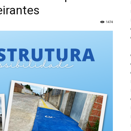
irantes
de
1474
Piritiba