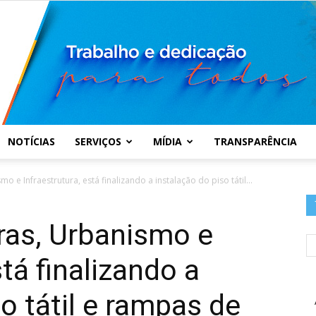
NOTÍCIAS
SERVIÇOS
MÍDIA
TRANSPARÊNCIA
Prefeitura
o e Infraestrutura, está finalizando a instalação do piso tátil...
ras, Urbanismo e
stá finalizando a
Municipal
o tátil e rampas de