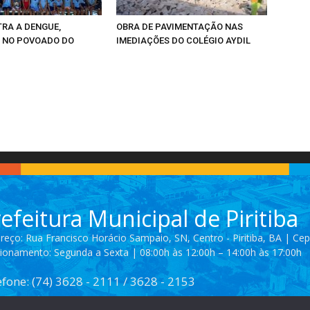
RA A DENGUE,
OBRA DE PAVIMENTAÇÃO NAS
 NO POVOADO DO
IMEDIAÇÕES DO COLÉGIO AYDIL
efeitura Municipal de Piritiba
reço: Rua Francisco Horácio Sampaio, SN, Centro - Piritiba, BA | Ce
ionamento: Segunda a Sexta | 08:00h às 12:00h – 14:00h às 17:00h
efone: (74) 3628 - 2111 / 3628 - 2153