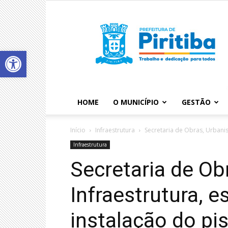
Abrir a barra de ferramentas
HOME
O MUNICÍPIO
GESTÃO
Início
Infraestrutura
Secretaria de Obras, Urbanism
Infraestrutura
Secretaria de Ob
Infraestrutura, e
instalação do pis