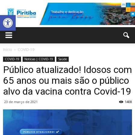
Abrir a barra de ferramentas
Prefeitura
Início
COVID-19
COVID-19
Notícias | COVID-19
Saúde
Municipal
Público atualizado! Idosos com
65 anos ou mais são o público
alvo da vacina contra Covid-19
de
23 de março de 2021
1408
Piritiba