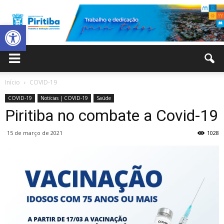
Abrir a barra de ferramentas
Prefeitura
Início
COVID-19
COVID-19
Notícias | COVID-19
Saúde
Municipal
Piritiba no combate a Covid-19
15 de março de 2021
1028
de
Piritiba