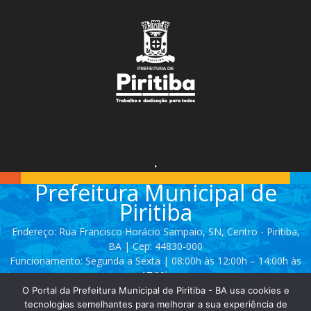
.
Prefeitura Municipal de
Piritiba
Endereço: Rua Francisco Horácio Sampaio, SN, Centro - Piritiba,
BA | Cep: 44830-000
Funcionamento: Segunda a Sexta | 08:00h às 12:00h – 14:00h às
17:00h
O Portal da Prefeitura Municipal de Piritiba - BA usa cookies e
Telefone: (74) 3628 - 2111 / 3628 - 2153
tecnologias semelhantes para melhorar a sua experiência de