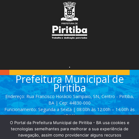
.
Prefeitura Municipal de
Piritiba
Endereço: Rua Francisco Horácio Sampaio, SN, Centro - Piritiba,
BA | Cep: 44830-000
Funcionamento: Segunda a Sexta | 08:00h às 12:00h – 14:00h às
17:00h
O Portal da Prefeitura Municipal de Piritiba - BA usa cookies e
Telefone: (74) 3628 - 2111 / 3628 - 2153
tecnologias semelhantes para melhorar a sua experiência de
navegação, assim como providenciar alguns recursos