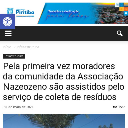
Abrir a barra de ferramentas
Prefeitura
Início
Infraestrutura
Infraestrutura
Municipal
Pela primeira vez moradores
da comunidade da Associação
Nazeozeno são assistidos pelo
de
serviço de coleta de resíduos
31 de maio de 2021
1532
Piritiba