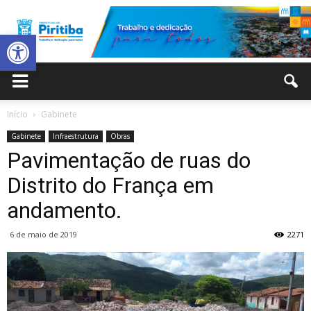
Abrir a barra de ferramentas
Prefeitura
Início
Gabinete
Gabinete
Infraestrutura
Obras
Municipal
Pavimentação de ruas do
Distrito do França em
andamento.
de
6 de maio de 2019
2271
Piritiba