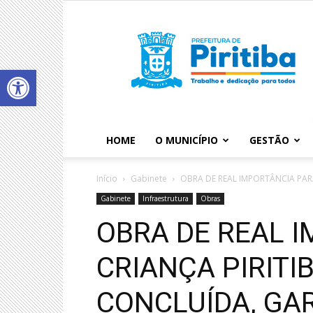
Abrir a barra de ferramentas
HOME
O MUNICÍPIO
GESTÃO
Início
Gabinete
OBRA DE REAL IMPORTÂNCIA PARA
Gabinete
Infraestrutura
Obras
OBRA DE REAL 
CRIANÇA PIRITI
CONCLUÍDA, GA