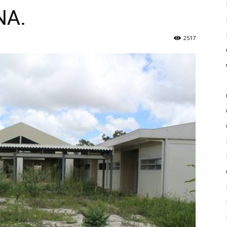
NA.
de
2517
Piritiba