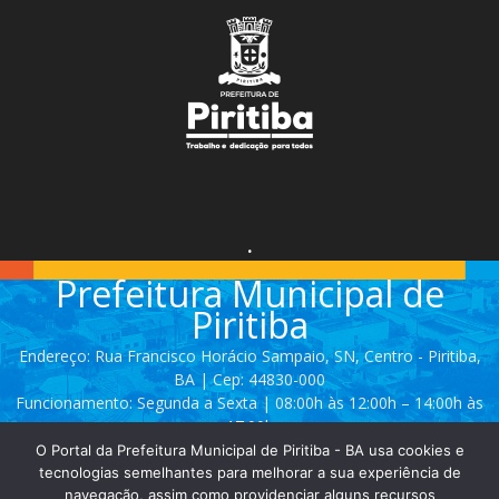
.
Prefeitura Municipal de
Piritiba
Endereço: Rua Francisco Horácio Sampaio, SN, Centro - Piritiba,
BA | Cep: 44830-000
Funcionamento: Segunda a Sexta | 08:00h às 12:00h – 14:00h às
17:00h
O Portal da Prefeitura Municipal de Piritiba - BA usa cookies e
Telefone: (74) 3628 - 2111 / 3628 - 2153
tecnologias semelhantes para melhorar a sua experiência de
navegação, assim como providenciar alguns recursos