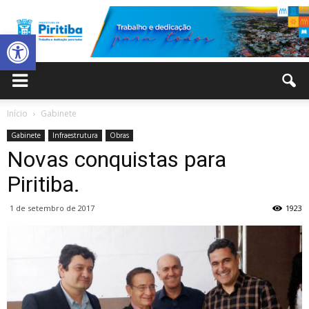
Abrir a barra de ferramentas
Prefeitura
Início
Gabinete
Gabinete
Infraestrutura
Obras
Municipal
Novas conquistas para
Piritiba.
1 de setembro de 2017
1923
de
Piritiba